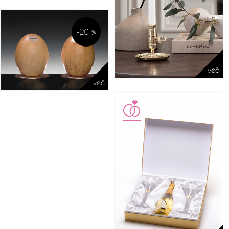
-20 %
več
več