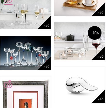
več
več
-10%
več
več
več