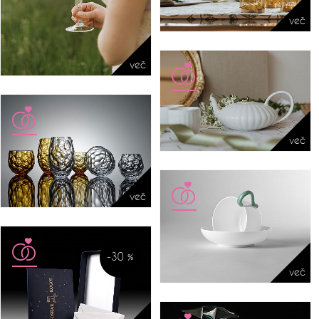
več
več
več
več
-30 %
več