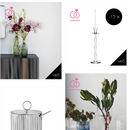
-15 %
več
več