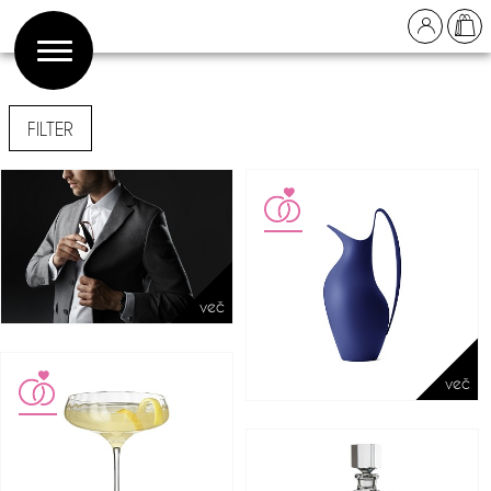
FILTER
več
več