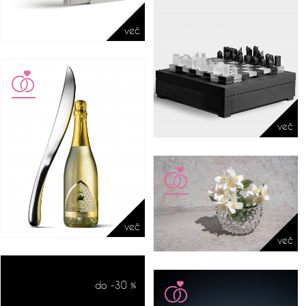
več
več
več
več
do -30 %