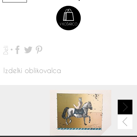
V KOŠARICO
Deli
Izdelki oblikovalca
Naprej
Nazaj