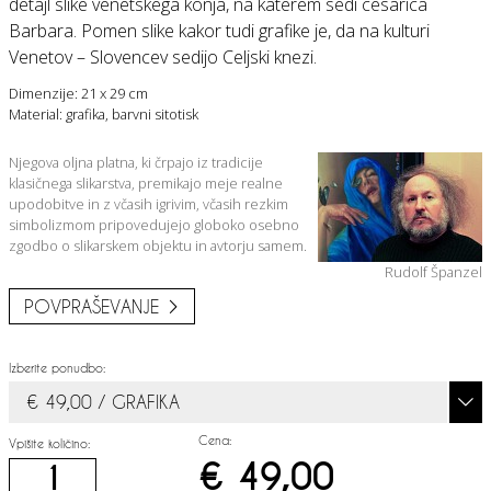
detajl slike venetskega konja, na katerem sedi cesarica
Barbara. Pomen slike kakor tudi grafike je, da na kulturi
Venetov – Slovencev sedijo Celjski knezi.
Dimenzije: 21 x 29 cm
Material: grafika, barvni sitotisk
Njegova oljna platna, ki črpajo iz tradicije
klasičnega slikarstva, premikajo meje realne
upodobitve in z včasih igrivim, včasih rezkim
simbolizmom pripovedujejo globoko osebno
zgodbo o slikarskem objektu in avtorju samem.
Rudolf Španzel
POVPRAŠEVANJE
Izberite ponudbo:
€ 49,00 / GRAFIKA
Cena:
Vpišite količino:
€ 49,00