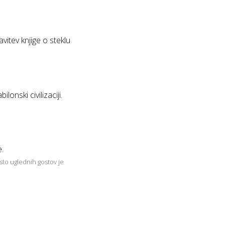
avitev knjige o steklu
lonski civilizaciji.
e.
sto uglednih gostov je