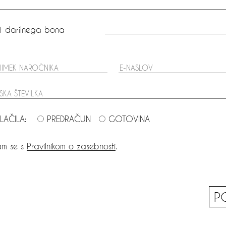
t darilnega bona
LAČILA:
PREDRAČUN
GOTOVINA
jam se s
Pravilnikom o zasebnosti
.
P