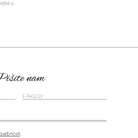
d94.si
.
išite nam
asebnosti
.