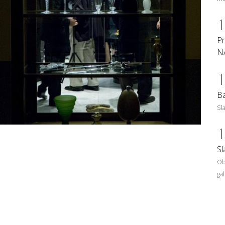
1
Pr
N
1
Ba
Sl
1
Sl
Ob
ga