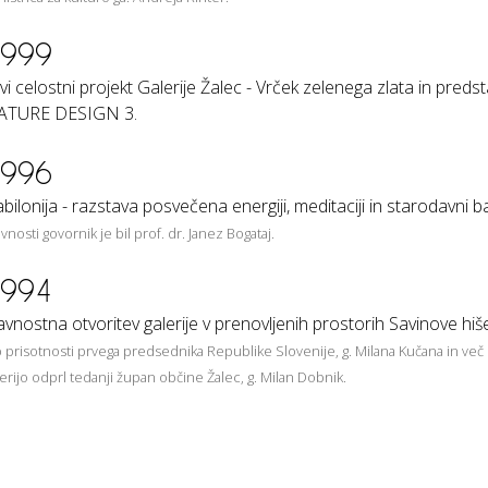
999
vi celostni projekt Galerije Žalec - Vrček zelenega zlata in predst
ATURE DESIGN 3.
996
bilonija - razstava posvečena energiji, meditaciji in starodavni babi
avnosti govornik je bil prof. dr. Janez Bogataj.
994
avnostna otvoritev galerije v prenovljenih prostorih Savinove hiš
 prisotnosti prvega predsednika Republike Slovenije, g. Milana Kučana in več 
lerijo odprl tedanji župan občine Žalec, g. Milan Dobnik.