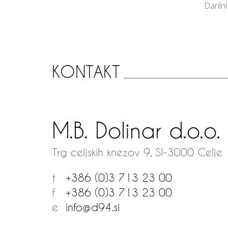
Dariln
KONTAKT
M.B. Dolinar d.o.o.
Trg celjskih knezov 9
,
SI
-
3000
Celje
t
+386 (0)3 713 23 00
f
+386 (0)3 713 23 00
e
info@d94.si