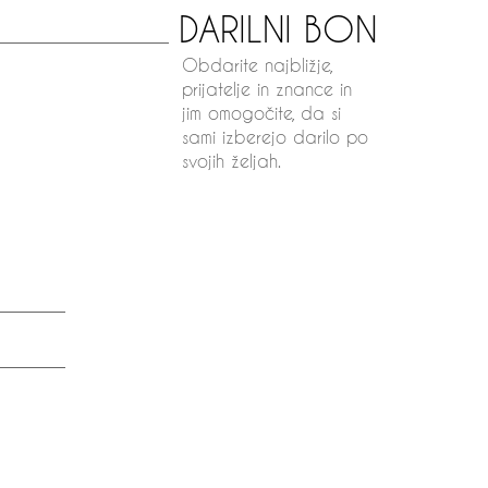
DARILNI BON
Obdarite najbližje,
prijatelje in znance in
jim omogočite, da si
sami izberejo darilo po
svojih željah.