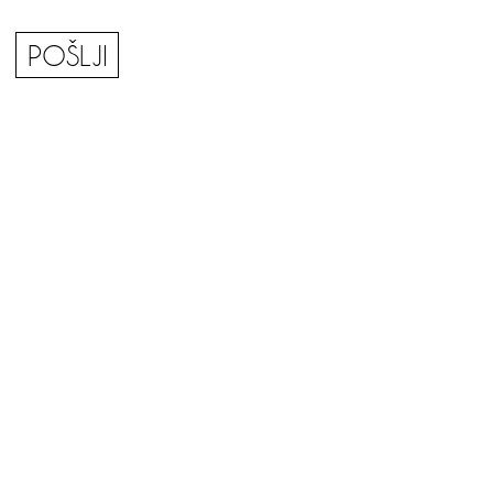
POŠLJI
tkov
|
Pravilnik o