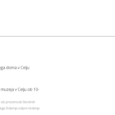
ega doma v Celju
muzeja v Celju ob 10-
 ob prisotnosti številnih
ega življenja odpre tedanja