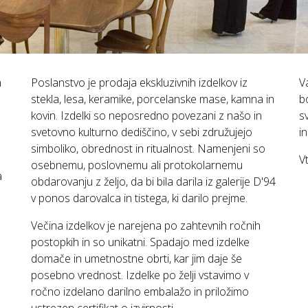
m
Poslanstvo je prodaja ekskluzivnih izdelkov iz
V
stekla, lesa, keramike, porcelanske mase, kamna in
b
kovin. Izdelki so neposredno povezani z našo in
s
svetovno kulturno dediščino, v sebi združujejo
i
simboliko, obrednost in ritualnost. Namenjeni so
V
osebnemu, poslovnemu ali protokolarnemu
a
obdarovanju z željo, da bi bila darila iz galerije D'94
v ponos darovalca in tistega, ki darilo prejme.
Večina izdelkov je narejena po zahtevnih ročnih
postopkih in so unikatni. Spadajo med izdelke
domače in umetnostne obrti, kar jim daje še
posebno vrednost. Izdelke po želji vstavimo v
ročno izdelano darilno embalažo in priložimo