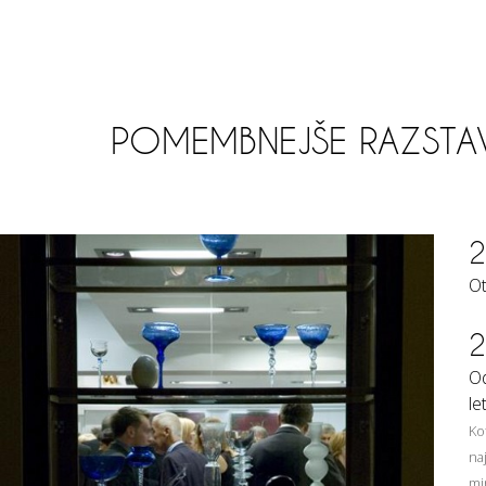
POMEMBNEJŠE RAZSTA
2
Ot
2
Od
le
Ko
na
mi