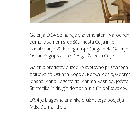
Galerija D'94 se nahaja v znamenitem Narodne
domu, v samem središču mesta Celja in je
nadaljevanje 20-letnega uspešnega dela Galerije
Oskar Kogoj Nature Design Žalec in Celje.
Galerija predstavlja izdelke svetovno priznanega
oblikovalca Oskarja Kogoja, Ronya Plesla, Georg
Jensna, Karla Lagerfelda, Karima Rashida, Jožeta
Strmčnika in drugih domačih in tujih oblikovalcev.
D'94 je blagovna znamka družinskega podjetja
M.B. Dolinar d.o.o..