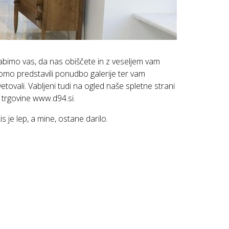
abimo vas, da nas obiščete in z veseljem vam
omo predstavili ponudbo galerije ter vam
vetovali. Vabljeni tudi na ogled naše spletne strani
n trgovine
www.d94.si
.
tis je lep, a mine, ostane darilo.