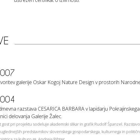
ustrezen certifikat o izvirnosti.
VE
007
voritev galerije Oskar Kogoj Nature Design v prostorih Narodn
004
mevna razstava CESARICA BARBARA v lapidarju Pokrajinskega 
tnici delovanja Galerije Žalec.
t gost pri projektu sodeluje akademski slikar in grafik Rudolf Španzel. Razstavo
juglednejših predstavnikov slovenskega gospodarskega, kulturnega in političn
nistrica za kulturo ga. Andreja Rihter.