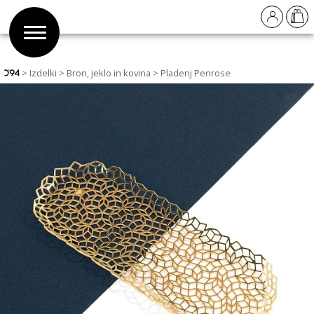
Izdelki
Bron, jeklo in kovina
Pladenj Penrose