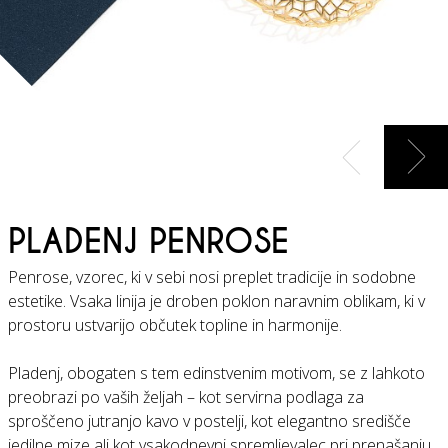
Naprej
Nazaj
PLADENJ PENROSE
Penrose, vzorec, ki v sebi nosi preplet tradicije in sodobne
estetike. Vsaka linija je droben poklon naravnim oblikam, ki v
prostoru ustvarijo občutek topline in harmonije.
Pladenj, obogaten s tem edinstvenim motivom, se z lahkoto
preobrazi po vaših željah – kot servirna podlaga za
sproščeno jutranjo kavo v postelji, kot elegantno središče
jedilne mize ali kot vsakodnevni spremljevalec pri prenašanju