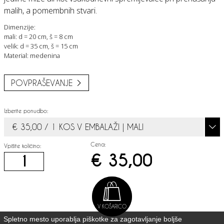
malih, a pomembnih stvari.
Dimenzije:
mali: d = 20 cm, š = 8 cm
velik: d = 35 cm, š = 15 cm
Material: medenina
POVPRAŠEVANJE
Izberite ponudbo:
€ 35,00 / 1 KOS V EMBALAŽI | MALI
Cena:
Vpišite količino:
€ 35,00
V KOŠARICO
Spletno mesto uporablja piškotke za zagotavljanje boljše