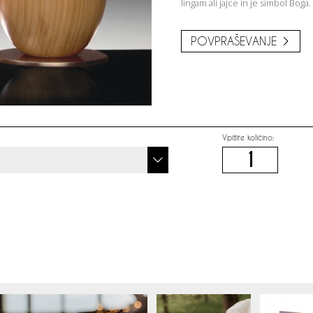
lingam ali jajce in je simbol Boga.
POVPRAŠEVANJE
Vpišite količino: