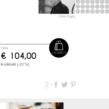
Oskar Kogoj
Cena:
€ 104,00
V KOŠARICO
€ 130,00
(-20 %)
Deli
Naprej