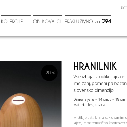
PO
KOLEKCIJE
OBLIKOVALCI
EKSKLUZIVNO za
HRANILNIK
-20 %
Vse izhaja iz oblike jajca i
ime zanj, pomeni pa božans
slovensko dimenzijo.
Dimenzije: ø = 14 cm, v = 18 cm
Material: les, kovina
Mistik je tisti, ki ima stik s samim
jajce, je matematično kontroverz