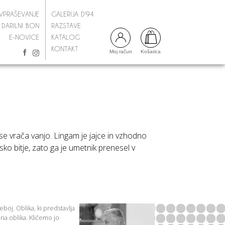
VPRAŠEVANJE
GALERIJA D'94
DARILNI BON
RAZSTAVE
E-NOVICE
KATALOG
KONTAKT
Moj račun
Košarica
n se vrača vanjo. Lingam je jajce in vzhodno
ko bitje, zato ga je umetnik prenesel v
 seboj. Oblika, ki predstavlja
na oblika. Kličemo jo