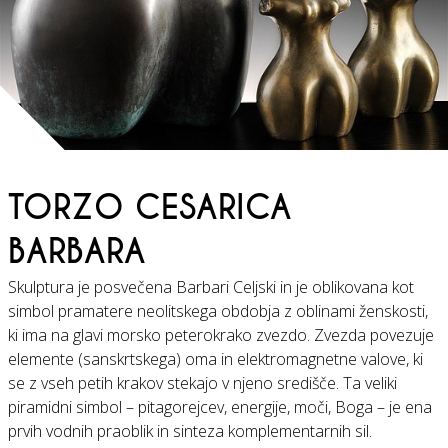
TORZO CESARICA
BARBARA
Skulptura je posvečena Barbari Celjski in je oblikovana kot
simbol pramatere neolitskega obdobja z oblinami ženskosti,
ki ima na glavi morsko peterokrako zvezdo. Zvezda povezuje
elemente (sanskrtskega) oma in elektromagnetne valove, ki
se z vseh petih krakov stekajo v njeno središče. Ta veliki
piramidni simbol – pitagorejcev, energije, moči, Boga – je ena
prvih vodnih praoblik in sinteza komplementarnih sil.