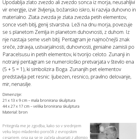
Upodablja zlato zvezdo ali zvezdo sonca iz morja, neusahljivi
vir energije, izvir življenja, božansko iskro, ki razvija duhovno in
materialno. Zlata zvezda je zlata zvezda petih elementov,
sonce vseh bitij, genij stvarstva. Leži na dnu morja, povezuje
se s planetom Zemlja in planetom duhovnosti, z duhom. Iz
nje nastaja seme vseh bitij. Pentagram je najmočnejši znak
sreče, zdravja, ustvarjalnosti, duhovnosti, genialne zamisli po
Paracelsusu in petih elementov, ki tvorijo celoto. Zunanji in
notranji pentagram se numerološko pretvarjata v število ena
(5 + 5 = 1), ki simbolizira Boga. Zunanjih pet elementov
predstavlja pet resnic: ljubezen, resnico, pravilno delovanje,
mir, nenasilje.
Dimenzije:
21 x 13 x 9 cm – mala bronirana skulptura
44 x 27 x 17 cm – velika bronirana skulptura
Material: bron
Pritegnila me je zgodba, kako so v srednjem
veku lepo mladenko poročili z evropskim
cesarjem, ona pa se je začela ukvarjati z alkimijo