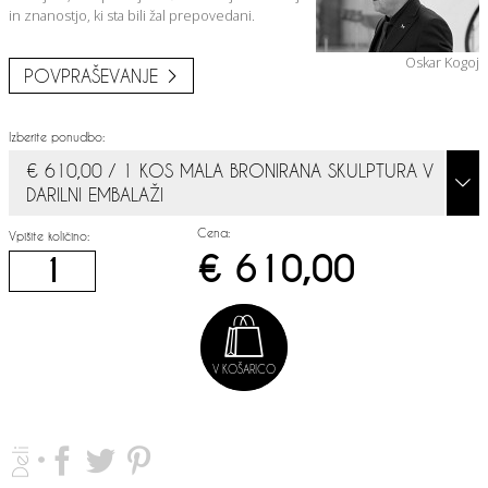
in znanostjo, ki sta bili žal prepovedani.
Oskar Kogoj
POVPRAŠEVANJE
Izberite ponudbo:
€ 610,00 / 1 KOS MALA BRONIRANA SKULPTURA V
DARILNI EMBALAŽI
Cena:
Vpišite količino:
€ 610,00
V KOŠARICO
Deli